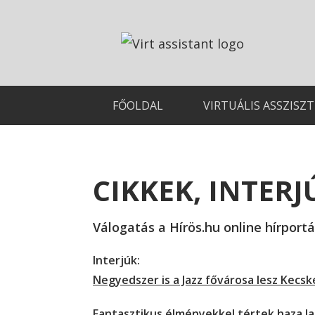
FŐOLDAL
VIRTUÁLIS ASSZISZ
CIKKEK, INTERJ
Válogatás a Hírös.hu online hírport
Interjúk:
Negyedszer is a Jazz fővárosa lesz Kecs
Fantasztikus élményekkel tértek haza J