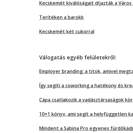
Kecskemét kiválóságait díjazták a Város
Terítéken a barokk
Kecskemét két cukorral
Válogatás egyéb felületekről:
Employer branding: a titok, amivel meg
Így segíti a coworking a hatékony és kr
Cápa csatlakozik a vadásztársaságok kö
10+1 könyv, ami segít a helyfüggetlen k
Mindent a Sabina Pro egyenes fürdőkádró