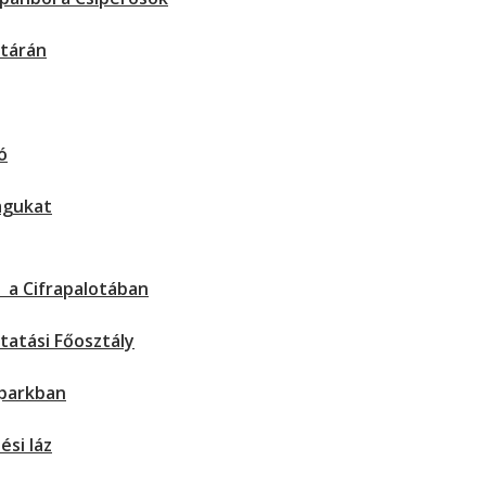
atárán
ó
magukat
 a Cifrapalotában
tatási Főosztály
 parkban
ési láz