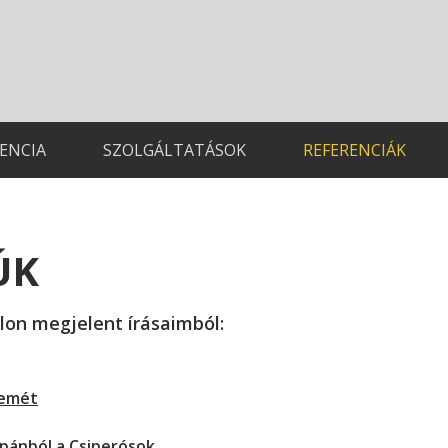
TENCIA
SZOLGÁLTATÁSOK
REFERENCIÁK
ÚK
álon megjelent írásaimból:
kemét
apánból a Csiperósok