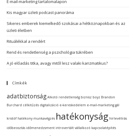
E-mail-marketing tartalomalapon
Kis magyar üzleti podcast panoráma
Sikeres emberek kiemelkedő szokásai a hétköznapokban és az
üzleti életben
Rituálékkal a rendért
Rend és rendetlenség a pszichológia tükrében
A jó előadás titka, avagy mitől lesz valaki karizmatikus?
Címkék
adatbiztonság
Alkotó rendetlenség
biznisz boyz
Brandon
Burchard
célkitűzés
digitalizáció
e-kereskedelem
e-mail-marketing
gál
hatékonyság
kristóf
hatékony munkavégzés
hírlevélírás
időbeosztás
időmenedzsment
introvertált vállalkozó
kapcsolatépítés