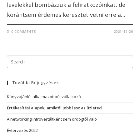
levelekkel bombázzuk a feliratkozóinkat, de
korántsem érdemes keresztet vetni erre a…
0 COMMENTS
2021-12-20
További Bejegyzések
Könyvajánló: alkalmazottból vállalkozó
Értékesítési alapok, amiktől jobb lesz az üzleted
A networking introvertáltként sem ördögtől való
Évtervezés 2022