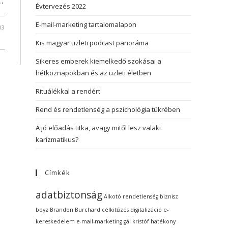
…
Évtervezés 2022
E-mail-marketing tartalomalapon
03
Kis magyar üzleti podcast panoráma
Sikeres emberek kiemelkedő szokásai a
hétköznapokban és az üzleti életben
Rituálékkal a rendért
Rend és rendetlenség a pszichológia tükrében
A jó előadás titka, avagy mitől lesz valaki
karizmatikus?
Címkék
adatbiztonság
Alkotó rendetlenség
biznisz
boyz
Brandon Burchard
célkitűzés
digitalizáció
e-
kereskedelem
e-mail-marketing
gál kristóf
hatékony