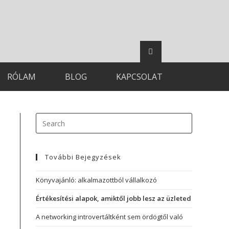
RÓLAM
BLOG
KAPCSOLAT
További Bejegyzések
Könyvajánló: alkalmazottból vállalkozó
Értékesítési alapok, amiktől jobb lesz az üzleted
A networking introvertáltként sem ördögtől való