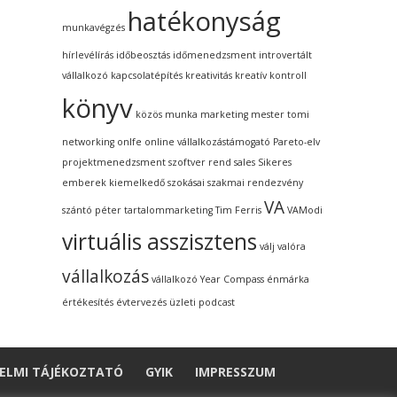
hatékonyság
munkavégzés
hírlevélírás
időbeosztás
időmenedzsment
introvertált
vállalkozó
kapcsolatépítés
kreativitás
kreatív kontroll
könyv
közös munka
marketing
mester tomi
networking
onlfe
online vállalkozástámogató
Pareto-elv
projektmenedzsment szoftver
rend
sales
Sikeres
emberek kiemelkedő szokásai
szakmai rendezvény
VA
szántó péter
tartalommarketing
Tim Ferris
VAModi
virtuális asszisztens
válj valóra
vállalkozás
vállalkozó
Year Compass
énmárka
értékesítés
évtervezés
üzleti podcast
ELMI TÁJÉKOZTATÓ
GYIK
IMPRESSZUM