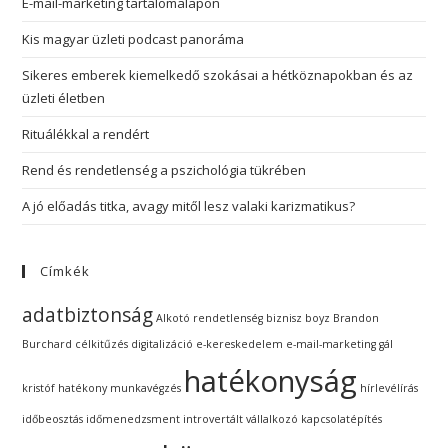
E-mail-marketing tartalomalapon
Kis magyar üzleti podcast panoráma
Sikeres emberek kiemelkedő szokásai a hétköznapokban és az
üzleti életben
Rituálékkal a rendért
Rend és rendetlenség a pszichológia tükrében
A jó előadás titka, avagy mitől lesz valaki karizmatikus?
Címkék
adatbiztonság
Alkotó rendetlenség
biznisz boyz
Brandon
Burchard
célkitűzés
digitalizáció
e-kereskedelem
e-mail-marketing
gál
hatékonyság
kristóf
hatékony munkavégzés
hírlevélírás
időbeosztás
időmenedzsment
introvertált vállalkozó
kapcsolatépítés