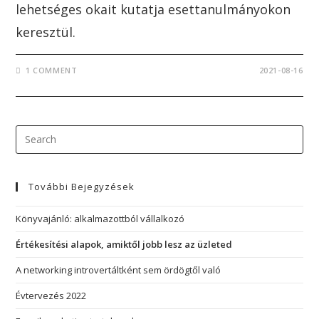
lehetséges okait kutatja esettanulmányokon
keresztül.
1 COMMENT
2021-08-16
További Bejegyzések
Könyvajánló: alkalmazottból vállalkozó
Értékesítési alapok, amiktől jobb lesz az üzleted
A networking introvertáltként sem ördögtől való
Évtervezés 2022