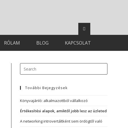
RÓLAM
BLOG
KAPCSOLAT
További Bejegyzések
Könyvajánló: alkalmazottból vállalkozó
Értékesítési alapok, amiktől jobb lesz az üzleted
A networking introvertáltként sem ördögtől való