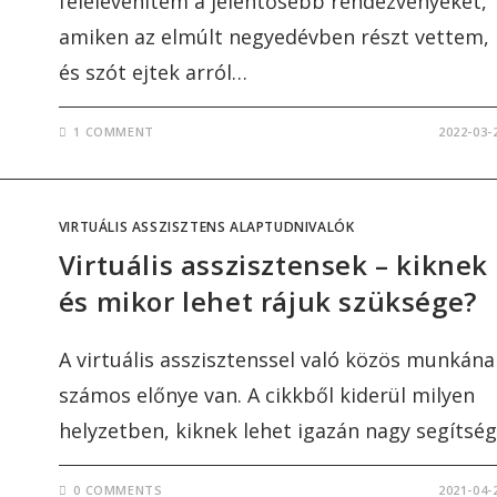
felelevenítem a jelentősebb rendezvényeket,
amiken az elmúlt negyedévben részt vettem,
és szót ejtek arról…
1 COMMENT
2022-03-
VIRTUÁLIS ASSZISZTENS ALAPTUDNIVALÓK
Virtuális asszisztensek – kiknek
és mikor lehet rájuk szüksége?
A virtuális asszisztenssel való közös munkána
számos előnye van. A cikkből kiderül milyen
helyzetben, kiknek lehet igazán nagy segítség
0 COMMENTS
2021-04-