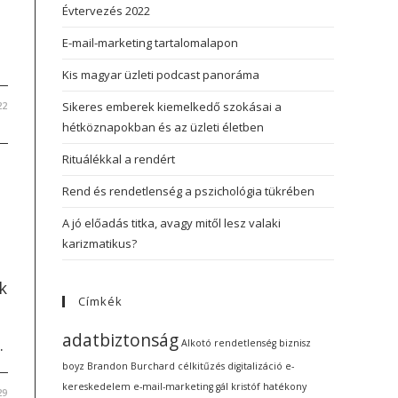
Évtervezés 2022
E-mail-marketing tartalomalapon
Kis magyar üzleti podcast panoráma
22
Sikeres emberek kiemelkedő szokásai a
hétköznapokban és az üzleti életben
Rituálékkal a rendért
Rend és rendetlenség a pszichológia tükrében
A jó előadás titka, avagy mitől lesz valaki
karizmatikus?
k
Címkék
adatbiztonság
.
Alkotó rendetlenség
biznisz
boyz
Brandon Burchard
célkitűzés
digitalizáció
e-
kereskedelem
e-mail-marketing
gál kristóf
hatékony
29