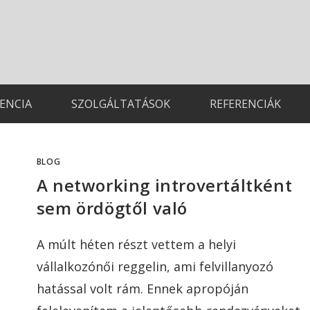
TENCIA
SZOLGÁLTATÁSOK
REFERENCIÁK
BLOG
A networking introvertáltként
sem ördögtől való
A múlt héten részt vettem a helyi
vállalkozónői reggelin, ami felvillanyozó
hatással volt rám. Ennek apropóján