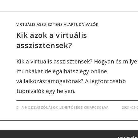
VIRTUÁLIS ASSZISZTENS ALAPTUDNIVALÓK
Kik azok a virtuális
asszisztensek?
Kik a virtuális asszisztensek? Hogyan és milye
munkákat delegálhatsz egy online
vállalkozástámogatónak? A legfontosabb
tudnivalók egy helyen.
A HOZZÁSZÓLÁSOK LEHETŐSÉGE KIKAPCSOLVA
2021-03-