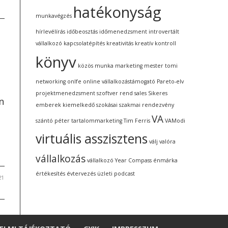
hatékonyság
munkavégzés
hírlevélírás
időbeosztás
időmenedzsment
introvertált
vállalkozó
kapcsolatépítés
kreativitás
kreatív kontroll
könyv
közös munka
marketing
mester tomi
networking
onlfe
online vállalkozástámogató
Pareto-elv
projektmenedzsment szoftver
rend
sales
Sikeres
n
emberek kiemelkedő szokásai
szakmai rendezvény
VA
szántó péter
tartalommarketing
Tim Ferris
VAModi
virtuális asszisztens
válj valóra
vállalkozás
vállalkozó
Year Compass
énmárka
értékesítés
évtervezés
üzleti podcast
21