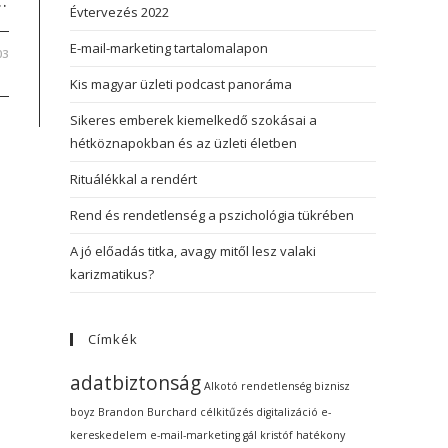
…
Évtervezés 2022
E-mail-marketing tartalomalapon
03
Kis magyar üzleti podcast panoráma
Sikeres emberek kiemelkedő szokásai a
hétköznapokban és az üzleti életben
Rituálékkal a rendért
Rend és rendetlenség a pszichológia tükrében
A jó előadás titka, avagy mitől lesz valaki
karizmatikus?
Címkék
adatbiztonság
Alkotó rendetlenség
biznisz
boyz
Brandon Burchard
célkitűzés
digitalizáció
e-
kereskedelem
e-mail-marketing
gál kristóf
hatékony