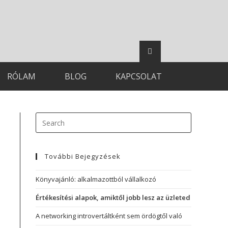
RÓLAM
BLOG
KAPCSOLAT
További Bejegyzések
Könyvajánló: alkalmazottból vállalkozó
Értékesítési alapok, amiktől jobb lesz az üzleted
A networking introvertáltként sem ördögtől való