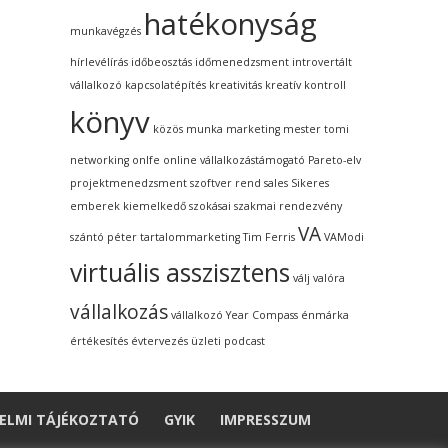
hatékonyság
munkavégzés
hírlevélírás
időbeosztás
időmenedzsment
introvertált
vállalkozó
kapcsolatépítés
kreativitás
kreatív kontroll
könyv
közös munka
marketing
mester tomi
networking
onlfe
online vállalkozástámogató
Pareto-elv
projektmenedzsment szoftver
rend
sales
Sikeres
emberek kiemelkedő szokásai
szakmai rendezvény
VA
szántó péter
tartalommarketing
Tim Ferris
VAModi
virtuális asszisztens
válj valóra
vállalkozás
vállalkozó
Year Compass
énmárka
értékesítés
évtervezés
üzleti podcast
ELMI TÁJÉKOZTATÓ
GYIK
IMPRESSZUM