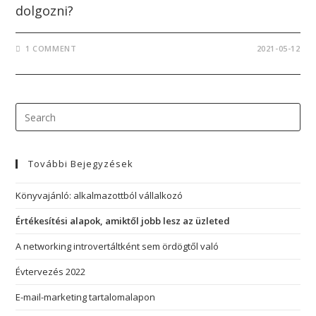
dolgozni?
1 COMMENT
2021-05-12
További Bejegyzések
Könyvajánló: alkalmazottból vállalkozó
Értékesítési alapok, amiktől jobb lesz az üzleted
A networking introvertáltként sem ördögtől való
Évtervezés 2022
E-mail-marketing tartalomalapon