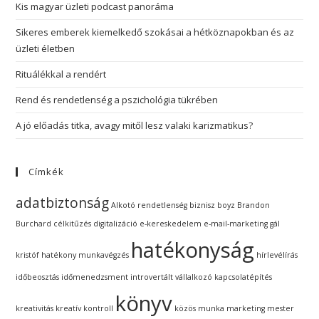
Kis magyar üzleti podcast panoráma
Sikeres emberek kiemelkedő szokásai a hétköznapokban és az
üzleti életben
Rituálékkal a rendért
Rend és rendetlenség a pszichológia tükrében
A jó előadás titka, avagy mitől lesz valaki karizmatikus?
Címkék
adatbiztonság
Alkotó rendetlenség
biznisz boyz
Brandon
Burchard
célkitűzés
digitalizáció
e-kereskedelem
e-mail-marketing
gál
hatékonyság
kristóf
hatékony munkavégzés
hírlevélírás
időbeosztás
időmenedzsment
introvertált vállalkozó
kapcsolatépítés
könyv
kreativitás
kreatív kontroll
közös munka
marketing
mester