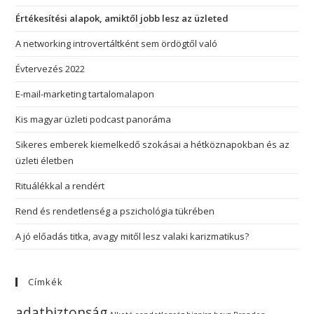
Értékesítési alapok, amiktől jobb lesz az üzleted
A networking introvertáltként sem ördögtől való
Évtervezés 2022
E-mail-marketing tartalomalapon
Kis magyar üzleti podcast panoráma
Sikeres emberek kiemelkedő szokásai a hétköznapokban és az
üzleti életben
Rituálékkal a rendért
Rend és rendetlenség a pszichológia tükrében
A jó előadás titka, avagy mitől lesz valaki karizmatikus?
Címkék
adatbiztonság