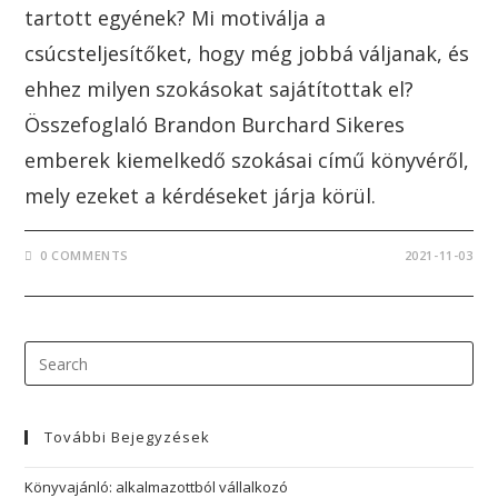
tartott egyének? Mi motiválja a
csúcsteljesítőket, hogy még jobbá váljanak, és
ehhez milyen szokásokat sajátítottak el?
Összefoglaló Brandon Burchard Sikeres
emberek kiemelkedő szokásai című könyvéről,
mely ezeket a kérdéseket járja körül.
0 COMMENTS
2021-11-03
További Bejegyzések
Könyvajánló: alkalmazottból vállalkozó